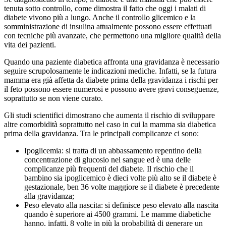
tenuta sotto controllo, come dimostra il fatto che oggi i malati di
diabete vivono più a lungo. Anche il controllo glicemico e la
somministrazione di insulina attualmente possono essere effettuati
con tecniche più avanzate, che permettono una migliore qualità della
vita dei pazienti.
Quando una paziente diabetica affronta una gravidanza è necessario
seguire scrupolosamente le indicazioni mediche. Infatti, se la futura
mamma era già affetta da diabete prima della gravidanza i rischi per
il feto possono essere numerosi e possono avere gravi conseguenze,
soprattutto se non viene curato.
Gli studi scientifici dimostrano che aumenta il rischio di sviluppare
altre comorbidità soprattutto nel caso in cui la mamma sia diabetica
prima della gravidanza. Tra le principali complicanze ci sono:
Ipoglicemia: si tratta di un abbassamento repentino della
concentrazione di glucosio nel sangue ed è una delle
complicanze più frequenti del diabete. Il rischio che il
bambino sia ipoglicemico è dieci volte più alto se il diabete è
gestazionale, ben 36 volte maggiore se il diabete è precedente
alla gravidanza;
Peso elevato alla nascita: si definisce peso elevato alla nascita
quando è superiore ai 4500 grammi. Le mamme diabetiche
hanno, infatti, 8 volte in più la probabilità di generare un