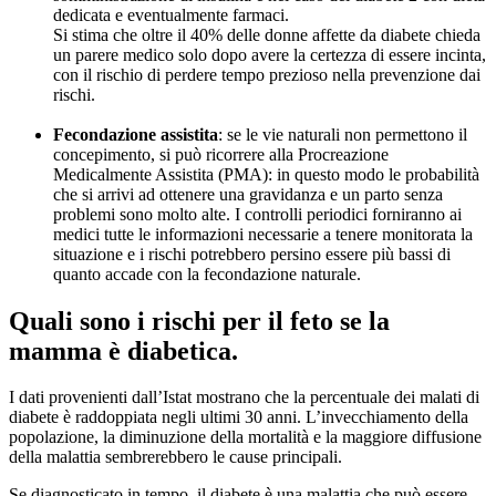
dedicata e eventualmente farmaci.
Si stima che oltre il 40% delle donne affette da diabete chieda
un parere medico solo dopo avere la certezza di essere incinta,
con il rischio di perdere tempo prezioso nella prevenzione dai
rischi.
Fecondazione assistita
: se le vie naturali non permettono il
concepimento, si può ricorrere alla Procreazione
Medicalmente Assistita (PMA): in questo modo le probabilità
che si arrivi ad ottenere una gravidanza e un parto senza
problemi sono molto alte. I controlli periodici forniranno ai
medici tutte le informazioni necessarie a tenere monitorata la
situazione e i rischi potrebbero persino essere più bassi di
quanto accade con la fecondazione naturale.
Quali sono i rischi per il feto se la
mamma è diabetica.
I dati provenienti dall’Istat mostrano che la percentuale dei malati di
diabete è raddoppiata negli ultimi 30 anni. L’invecchiamento della
popolazione, la diminuzione della mortalità e la maggiore diffusione
della malattia sembrerebbero le cause principali.
Se diagnosticato in tempo, il diabete è una malattia che può essere