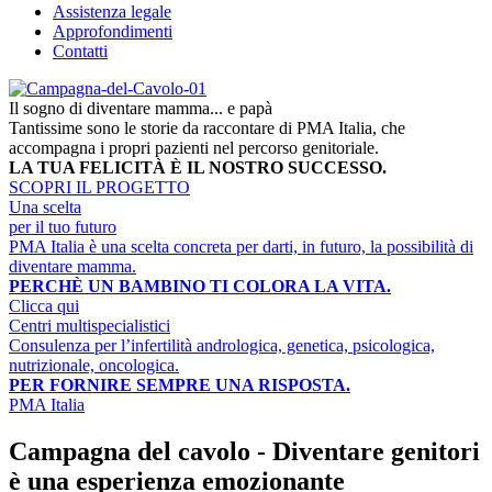
Assistenza legale
Approfondimenti
Contatti
Il sogno di diventare mamma... e papà
Tantissime sono le storie da raccontare di PMA Italia, che
accompagna i propri pazienti nel percorso genitoriale.
LA TUA FELICITÀ È IL NOSTRO SUCCESSO.
SCOPRI IL PROGETTO
Una scelta
per il tuo futuro
PMA Italia è una scelta concreta per darti, in futuro, la possibilità di
diventare mamma.
PERCHÈ UN BAMBINO TI COLORA LA VITA.
Clicca qui
Centri multispecialistici
Consulenza per l’infertilità andrologica, genetica, psicologica,
nutrizionale, oncologica.
PER FORNIRE SEMPRE UNA RISPOSTA.
PMA Italia
Campagna del cavolo - Diventare genitori
è una esperienza emozionante