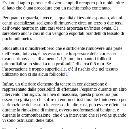
Evitare il taglio permette di avere tempi di recupero più rapidi, oltre
al fatto che è una procedura con un rischio molto contenuto.
Per quanto riguarda, invece, la quantità di tessuto asportato, alcuni
centri specializzati scelgono di rimuovere circa un terzo o due terzi
dell’ovaio mentre in altri casi viene asportata un’intera ovaia. Ci
sarebbero anche casi in cui vengono esportati brandelli di tessuto di
pochi millimetri.
Studi attuali dimostrerebbero che è sufficiente rimuovere una parte
dell’ovaio, tuttavia, è necessario che lo spessore della corteccia
ovarica rimossa sia di almeno 1-1,5 mm, in quanto i follicoli
primordiali sono situati a una profondità di circa 0,8 mm. Se
l’asportazione è troppo superficiale, c’è il rischio che nel tessuto
utilizzato non ci sia alcun follicolo
[1]
.
Infine, un ulteriore elemento da tenere in considerazione è
rappresentato dalla possibilità di effettuare l’espianto durante un altro
intervento chirurgico. In linea di massima, questa procedura può
essere eseguita per chi soffre di endometriosi durante l’intervento per
la rimozione del tessuto in eccesso. In altri casi, può essere effettuata
durante la rimozione di miomi, ovvero neoformazioni benigne, e
durante la cromotubazione, che è un intervento che si svolge quando
vi sono ostruzioni delle tube.