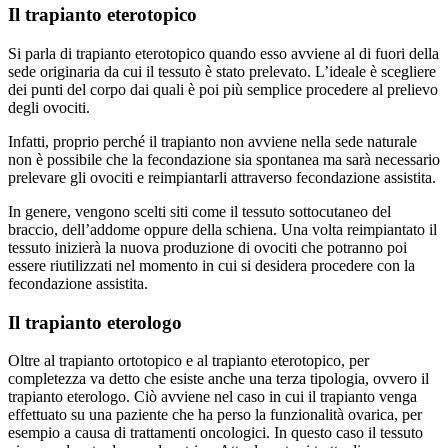
Il trapianto eterotopico
Si parla di trapianto eterotopico quando esso avviene al di fuori della
sede originaria da cui il tessuto è stato prelevato. L’ideale è scegliere
dei punti del corpo dai quali è poi più semplice procedere al prelievo
degli ovociti.
Infatti, proprio perché il trapianto non avviene nella sede naturale
non è possibile che la fecondazione sia spontanea ma sarà necessario
prelevare gli ovociti e reimpiantarli attraverso fecondazione assistita.
In genere, vengono scelti siti come il tessuto sottocutaneo del
braccio, dell’addome oppure della schiena. Una volta reimpiantato il
tessuto inizierà la nuova produzione di ovociti che potranno poi
essere riutilizzati nel momento in cui si desidera procedere con la
fecondazione assistita.
Il trapianto eterologo
Oltre al trapianto ortotopico e al trapianto eterotopico, per
completezza va detto che esiste anche una terza tipologia, ovvero il
trapianto eterologo. Ciò avviene nel caso in cui il trapianto venga
effettuato su una paziente che ha perso la funzionalità ovarica, per
esempio a causa di trattamenti oncologici. In questo caso il tessuto