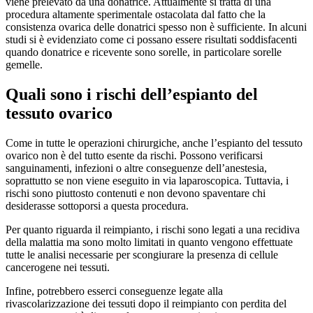
viene prelevato da una donatrice. Attualmente si tratta di una
procedura altamente sperimentale ostacolata dal fatto che la
consistenza ovarica delle donatrici spesso non è sufficiente. In alcuni
studi si è evidenziato come ci possano essere risultati soddisfacenti
quando donatrice e ricevente sono sorelle, in particolare sorelle
gemelle.
Quali sono i rischi dell’espianto del
tessuto ovarico
Come in tutte le operazioni chirurgiche, anche l’espianto del tessuto
ovarico non è del tutto esente da rischi. Possono verificarsi
sanguinamenti, infezioni o altre conseguenze dell’anestesia,
soprattutto se non viene eseguito in via laparoscopica. Tuttavia, i
rischi sono piuttosto contenuti e non devono spaventare chi
desiderasse sottoporsi a questa procedura.
Per quanto riguarda il reimpianto, i rischi sono legati a una recidiva
della malattia ma sono molto limitati in quanto vengono effettuate
tutte le analisi necessarie per scongiurare la presenza di cellule
cancerogene nei tessuti.
Infine, potrebbero esserci conseguenze legate alla
rivascolarizzazione dei tessuti dopo il reimpianto con perdita del