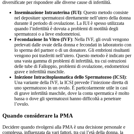
diversificate per rispondere alle diverse cause di infertilità.
Inseminazione Intrauterina (IUI)
: Questo metodo consiste
nel depositare spermatozoi direttamente nell’utero della donna
durante il periodo di ovulazione. La IUI è spesso utilizzata
quando l’infertilità è dovuta a problemi di motilità degli
spermatozoi o a lieve endometriosi.
Fecondazione In Vitro (IVF)
: Nella IVF, gli ovuli vengono
prelevati dalle ovaie della donna e fecondati in laboratorio con
lo sperma del partner o di un donatore. Gli embrioni risultanti
vengono poi trasferiti nell’utero. Questo metodo è indicato per
una vasta gamma di problemi di infertilità, tra cui ostruzioni
delle tube di Falloppio, problemi di ovulazione, endometriosi
grave e infertilità maschile.
Iniezione Intracitoplasmatica dello Spermatozoo (ICSI)
:
Una variante della IVF, la ICSI prevede l’iniezione diretta di
uno spermatozoo in un ovulo. È particolarmente utile in casi
di grave infertilità maschile, dove la conta spermatica è molto
bassa o dove gli spermatozoi hanno difficoltà a penetrare
l’ovulo.
Quando considerare la PMA
Decidere quando rivolgersi alla PMA è una decisione personale e
complessa, influenzata da vari fattori, tra cui l’età della donna, la