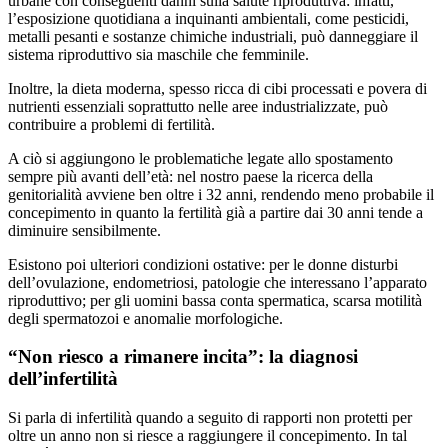
urbane con conseguenti danni sulla salute riproduttiva: infatti,
l’esposizione quotidiana a inquinanti ambientali, come pesticidi,
metalli pesanti e sostanze chimiche industriali, può danneggiare il
sistema riproduttivo sia maschile che femminile.
Inoltre, la dieta moderna, spesso ricca di cibi processati e povera di
nutrienti essenziali soprattutto nelle aree industrializzate, può
contribuire a problemi di fertilità.
A ciò si aggiungono le problematiche legate allo spostamento
sempre più avanti dell’età: nel nostro paese la ricerca della
genitorialità avviene ben oltre i 32 anni, rendendo meno probabile il
concepimento in quanto la fertilità già a partire dai 30 anni tende a
diminuire sensibilmente.
Esistono poi ulteriori condizioni ostative: per le donne disturbi
dell’ovulazione, endometriosi, patologie che interessano l’apparato
riproduttivo; per gli uomini bassa conta spermatica, scarsa motilità
degli spermatozoi e anomalie morfologiche.
“Non riesco a rimanere incita”: la diagnosi
dell’infertilità
Si parla di infertilità quando a seguito di rapporti non protetti per
oltre un anno non si riesce a raggiungere il concepimento. In tal