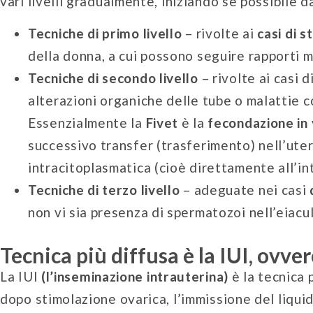
vari livelli gradualmente, iniziando se possibile d
Tecniche di primo livello
– rivolte ai
casi di st
della donna, a cui possono seguire rapporti m
Tecniche di secondo livello
– rivolte ai casi 
alterazioni organiche delle tube o malattie co
Essenzialmente la
Fivet
è la
fecondazione in 
successivo transfer (trasferimento) nell’uter
intracitoplasmatica (cioè direttamente all’in
Tecniche di terzo livello
– adeguate nei casi
non vi sia presenza di spermatozoi nell’eiacu
Tecnica più diffusa è la IUI, ovve
La IUI
(l’inseminazione intrauterina)
è la tecnica 
dopo stimolazione ovarica, l’immissione del liqui