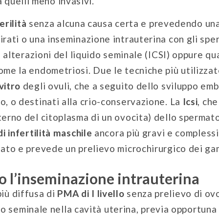
a quelli meno invasivi.
erilità
senza alcuna causa certa e prevedendo un
irati o una inseminazione intrauterina con gli spe
di alterazioni del liquido seminale (ICSI) oppure 
me la endometriosi. Due le tecniche più utilizzate
vitro
degli ovuli, che a seguito dello sviluppo em
o, o destinati alla crio-conservazione. La
Icsi
, che
terno del citoplasma di un ovocita) dello spermat
di infertilità maschile
ancora più gravi e compless
lato e prevede un prelievo microchirurgico dei gam
ro l’inseminazione intrauterina
più diffusa di
PMA di I livello
senza prelievo di ovo
do seminale nella cavità uterina, previa opportuna