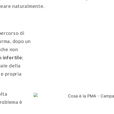
reare naturalmente.
percorso di
norma, dopo un
 che non
ta
infertile
;
ale della
 e propria
olta
problema è