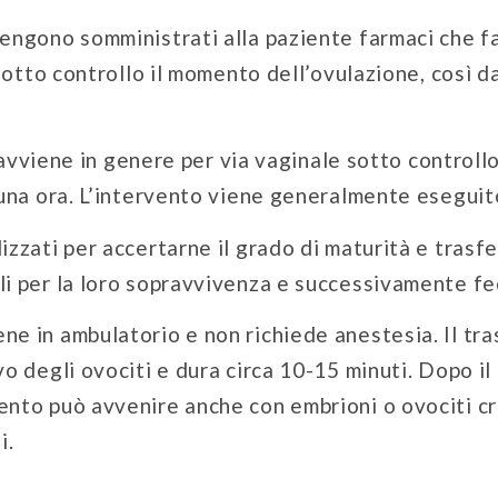
vengono somministrati alla paziente farmaci che fa
 sotto controllo il momento dell’ovulazione, così d
i avviene in genere per via vaginale sotto controll
 una ora. L’intervento viene generalmente eseguit
izzati per accertarne il grado di maturità e trasfer
li per la loro sopravvivenza e successivamente f
ne in ambulatorio e non richiede anestesia. Il tra
o degli ovociti e dura circa 10-15 minuti. Dopo il
ento può avvenire anche con embrioni o ovociti c
i.