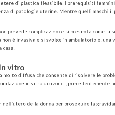
tere di plastica flessibile. I prerequisiti femmini
enza di patologie uterine. Mentre quelli maschili
 non prevede complicazioni e si presenta come la s
a non è invasiva e si svolge in ambulatorio e, una 
a casa.
in vitro
o
molto diffusa che consente di risolvere le prob
econdazione in vitro di ovociti, precedentemente p
r nell’utero della donna per proseguire la gravid